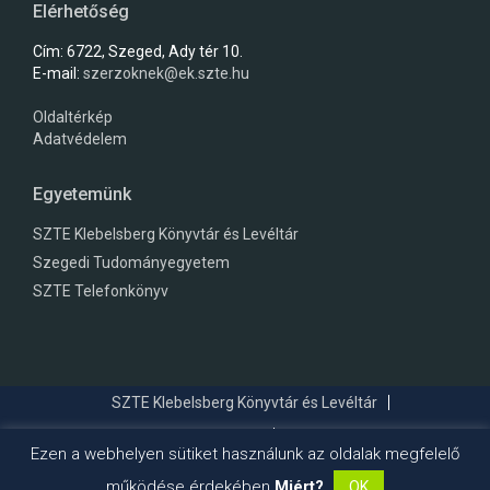
Elérhetőség
Cím: 6722, Szeged, Ady tér 10.
E-mail:
szerzoknek@ek.szte.hu
Oldaltérkép
Adatvédelem
Egyetemünk
SZTE Klebelsberg Könyvtár és Levéltár
Szegedi Tudományegyetem
SZTE Telefonkönyv
SZTE Klebelsberg Könyvtár és Levéltár
Szegedi Tudományegyetem
SZTE Telefonkönyv
Ezen a webhelyen sütiket használunk az oldalak megfelelő
© 2026
Szegedi Tudományegyetem Klebelsberg Könyvtár és Levéltár
működése érdekében
Miért?
OK