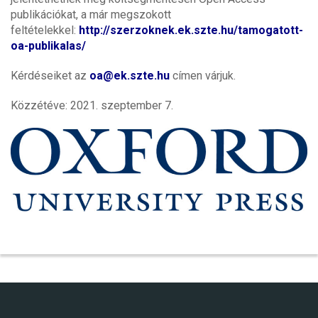
publikációkat, a már megszokott
feltételekkel:
http://szerzoknek.ek.szte.hu/tamogatott-
oa-publikalas/
Kérdéseiket az
oa@ek.szte.hu
címen várjuk.
Közzétéve: 2021. szeptember 7.