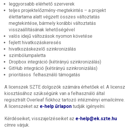
leggyorsabb elérhető szerverek
teljes projektelőzmény-megtekintés – a projekt
élettartama alatt végzett összes változtatás
megtekintése, bármely korábbi változtatás
visszaállításának lehetőségével
valós idejű változások nyomon követése
fejlett hivatkozáskeresés
hivatkozáskezelő szinkronizálás
szimbólumpaletta
Dropbox integráció (kétirányú szinkronizálás)
GitHub integráció (kétirányú szinkronizálás)
prioritásos felhasználó támogatás
A licenszek SZTE dolgozók számára érhetőek el. A licensz
kiosztásához szükségünk van a felhasználó által
regisztrált Overleaf fiókhoz tartozó intézményi emailcímre.
A licenszeket az
e-help űrlapon
tudják igényelni.
Kérdéseiket, visszajelzéseiket az
e-help@ek.szte.hu
címre várjuk.