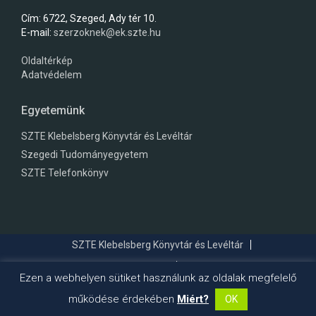
Cím: 6722, Szeged, Ady tér 10.
E-mail:
szerzoknek@ek.szte.hu
Oldaltérkép
Adatvédelem
Egyetemünk
SZTE Klebelsberg Könyvtár és Levéltár
Szegedi Tudományegyetem
SZTE Telefonkönyv
SZTE Klebelsberg Könyvtár és Levéltár
Szegedi Tudományegyetem
SZTE Telefonkönyv
Ezen a webhelyen sütiket használunk az oldalak megfelelő
© 2026
Szegedi Tudományegyetem Klebelsberg Könyvtár és Levéltár
működése érdekében
Miért?
OK
- Minden jog fenntartva.