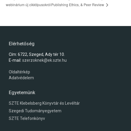
webinárium új cikktípusokról
Publishing Ethics, & Peer Review
Elérhetőség
Cím: 6722, Szeged, Ady tér 10.
E-mail:
szerzoknek@ek.szte.hu
Oldaltérkép
Adatvédelem
Egyetemünk
SZTE Klebelsberg Könyvtár és Levéltár
Szegedi Tudományegyetem
SZTE Telefonkönyv